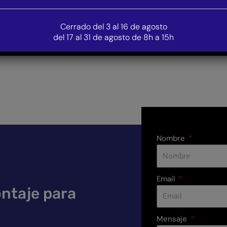
 és la representant
ques gironines de la
Entrega de una AVANT a Vivers
Cerrado del 3 al 16 de agosto
eshidratadora de
Planas de Púbol
del 17 al 31 de agosto de 8h a 15h
es
Nombre
Email
ontaje para
Mensaje