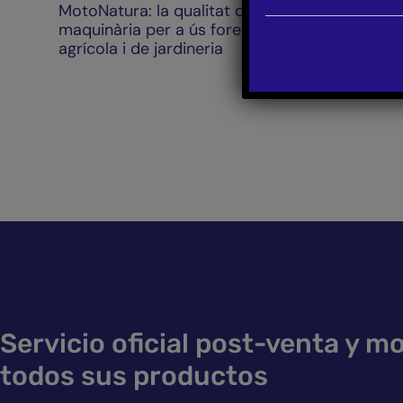
MotoNatura: la qualitat de la
MotoNatura
maquinària per a ús forestal,
a les comar
agrícola i de jardineria
novedosa d
males herb
Servicio oficial post-venta y m
todos sus productos