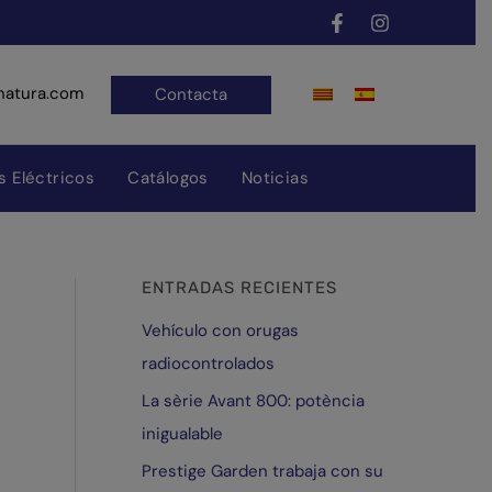
A
r
c
natura.com
Contacta
h
i
s Eléctricos
Catálogos
Noticias
v
o
s
ENTRADAS RECIENTES
Vehículo con orugas
radiocontrolados
La sèrie Avant 800: potència
inigualable
Prestige Garden trabaja con su