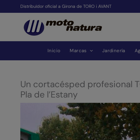
Ir
Distribuïdor oficial a Girona de TORO i AVANT
al
contenido
Inicio
Marcas
Jardinería
Ag
Un cortacésped profesional T
Pla de l’Estany