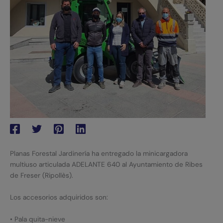
Planas Forestal Jardinería ha entregado la minicargadora
multiuso articulada ADELANTE 640 al Ayuntamiento de Ribes
de Freser (Ripollès).
Los accesorios adquiridos son:
• Pala quita-nieve