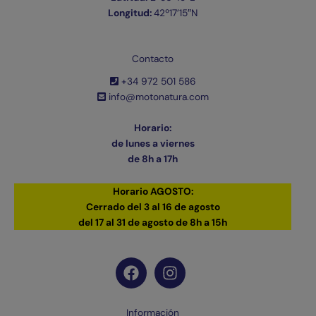
Longitud:
42º17’15″N
Contacto
+34 972 501 586
info@motonatura.com
Horario:
de lunes a viernes
de 8h a 17h
Horario AGOSTO:
Cerrado del 3 al 16 de agosto
del 17 al 31 de agosto de 8h a 15h
Información