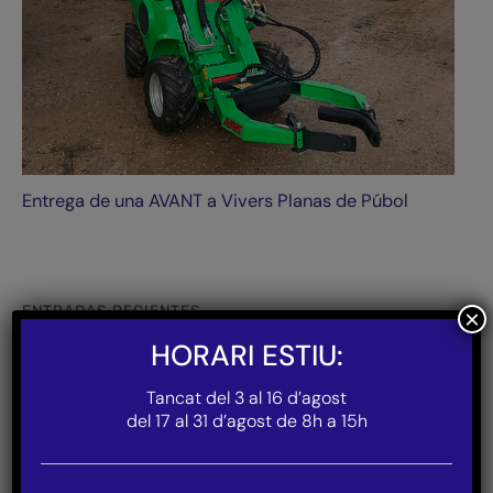
Entrega de una AVANT a Vivers Planas de Púbol
ENTRADAS RECIENTES
×
HORARI ESTIU:
Vehículo con orugas radiocontrolados
La sèrie Avant 800: potència inigualable
Tancat del 3 al 16 d’agost
Prestige Garden trabaja con su Avant
del 17 al 31 d’agost de 8h a 15h
Demostración en el campo de fútbol de Peralada con una
segadora Toro H800