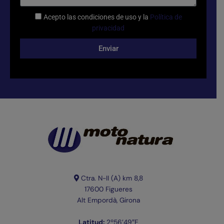
Acepto las condiciones de uso y la
Política de
privacidad
Enviar
Ctra. N-II (A) km 8,8
17600
Figueres
Alt Empordà, Girona
Latitud:
2º56’49″E