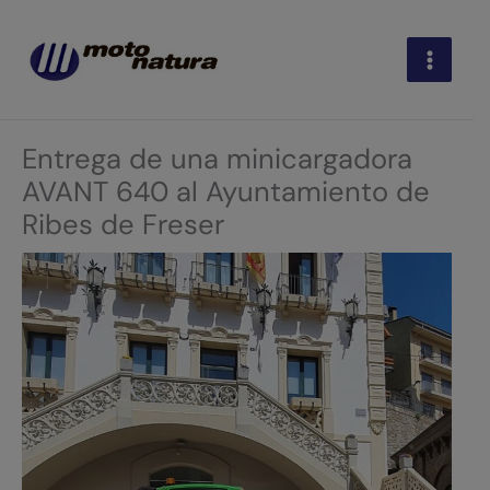
Ir
A
al
r
contenido
c
h
i
Entrega de una minicargadora
v
AVANT 640 al Ayuntamiento de
o
Ribes de Freser
s