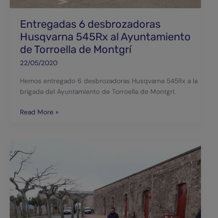
Torroella
de
Entregadas 6 desbrozadoras
Montgrí
Husqvarna 545Rx al Ayuntamiento
de Torroella de Montgrí
22/05/2020
Hemos entregado 6 desbrozadoras Husqvarna 545Rx a la
brigada del Ayuntamiento de Torroella de Montgrí.
Read More »
Entregamos
una
segadora
Toro
HD
122
Timecutter