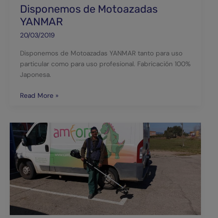
Disponemos de Motoazadas
YANMAR
20/03/2019
Disponemos de Motoazadas YANMAR tanto para uso
particular como para uso profesional. Fabricación 100%
Japonesa.
Read More »
Entregada
una
desbrozadora
con
batería
Greenworks
al
Camping
L’Àmfora