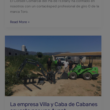
El Consell Comarcal del Pla de l’Estany ha confiado en
nosotros con un cortacésped profesional de giro 0 de la
marca Toro.
Read More »
La
empresa
Villa
y
Caba
de
Cabanes
apuesta
por
una
Avant
La empresa Villa y Caba de Cabanes