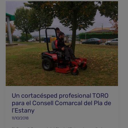
Un
cortacésped
profesional
TORO
para
el
Consell
Comarcal
del
Pla
de
l’Estany
Un cortacésped profesional TORO
para el Consell Comarcal del Pla de
l’Estany
11/10/2018