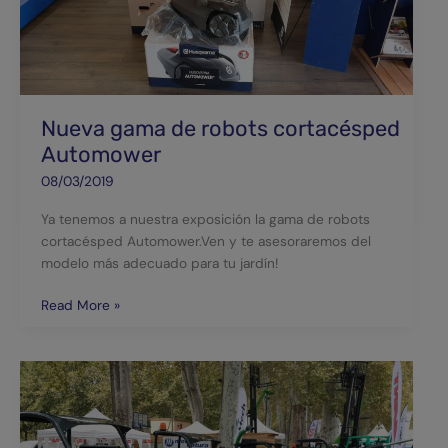
cortacésped
Automower
Nueva gama de robots cortacésped
Automower
08/03/2019
Ya tenemos a nuestra exposición la gama de robots
cortacésped Automower.Ven y te asesoraremos del
modelo más adecuado para tu jardín!
Read More »
Feria
de
Girona
del