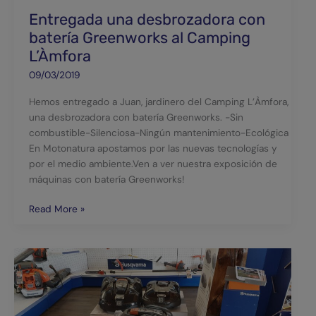
Entregada una desbrozadora con
batería Greenworks al Camping
L’Àmfora
09/03/2019
Hemos entregado a Juan, jardinero del Camping L’Àmfora,
una desbrozadora con batería Greenworks. -Sin
combustible-Silenciosa-Ningún mantenimiento-Ecológica
En Motonatura apostamos por las nuevas tecnologías y
por el medio ambiente.Ven a ver nuestra exposición de
máquinas con batería Greenworks!
Read More »
Nueva
gama
de
robots