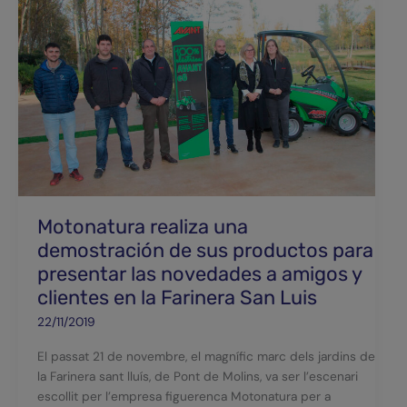
realiza
una
demostración
de
sus
productos
para
presentar
las
novedades
a
amigos
Motonatura realiza una
y
demostración de sus productos para
clientes
presentar las novedades a amigos y
en
clientes en la Farinera San Luis
la
22/11/2019
Farinera
San
El passat 21 de novembre, el magnífic marc dels jardins de
Luis
la Farinera sant lluís, de Pont de Molins, va ser l’escenari
escollit per l’empresa figuerenca Motonatura per a