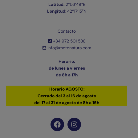
Latitud:
2º56’49″E
Longitud:
42º17’15″N
Contacto
+34 972 501 586
info@motonatura.com
Horario:
de lunes a viernes
de 8h a 17h
Horario AGOSTO:
Cerrado del 3 al 16 de agosto
del 17 al 31 de agosto de 8h a 15h